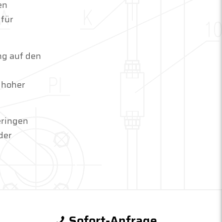
en
 für
ng auf den
 hoher
eringen
der
Sofort-Anfrage