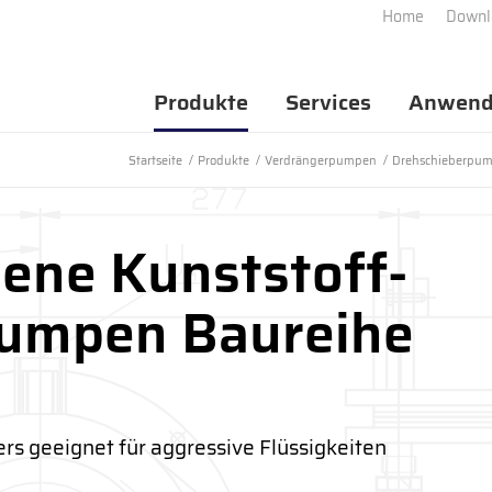
Home
Downl
Produkte
Services
Anwend
Startseite
/
Produkte
/
Verdrängerpumpen
/
Drehschieberpu
ene Kunststoff-
pumpen Baureihe
s geeignet für aggressive Flüssigkeiten