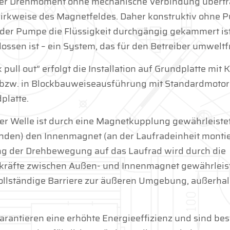
 der Drehmoment ohne mechanische Verbindung übertr
Wirkweise des Magnetfeldes. Daher konstruktiv ohne
der Pumpe die Flüssigkeit durchgängig gekammert is
ssen ist – ein System, das für den Betreiber umweltfr
pull out” erfolgt die Installation auf Grundplatte mit
bzw. in Blockbauweiseausführung mit Standardmotor
platte.
 Welle ist durch eine Magnetkupplung gewährleistet
nden) den Innenmagnet (an der Laufradeinheit montie
ng der Drehbewegung auf das Laufrad wird durch die
räfte zwischen Außen- und Innenmagnet gewährleist
e vollständige Barriere zur äußeren Umgebung, außerhal
ntieren eine erhöhte Energieeffizienz und sind bes