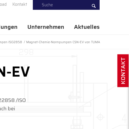
oad
Kontakt
ungen
Unternehmen
Aktuelles
mpen ISO2858
/
Magnet-Chemie-Normpumpen CSN-EV von TUMA
KONTAKT
N-EV
22858 /ISO
ch bei