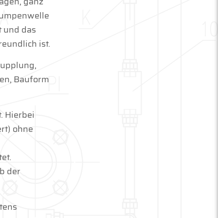
agen, ganz
 Pumpenwelle
t und das
eundlich ist.
 Kupplung,
en, Bauform
. Hierbei
rt) ohne
et.
b der
tens