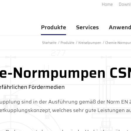
Home
Downl
Produkte
Services
Anwend
Startseite
/
Produkte
/
Kreiselpumpen
/
Chemie-Normpu
ie-Normpumpen CS
gefährlichen Fördermedien
pplung sind in der Ausführung gemäß der Norm EN 
tkupplungskonzept, welches sehr gute Leistungen au