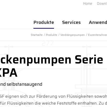
Home
Downl
Produkte
Services
Anwend
Startseite
/
Produkte
/
Verdrängerpumpen
/
Exzenterschn
eckenpumpen Serie
XPA
nd selbstansaugend
 eignen sich zur Förderung von Flüssigkeiten sowoh
 für Flüssigkeiten die weiche Feststoffe enthalten.
Zu 