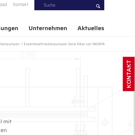
oad
Kontakt
ungen
Unternehmen
Aktuelles
eckenpumpen
/
Exzenterschneckenpumpen Serie Kiber von INOXPA
KONTAKT
l mit
den