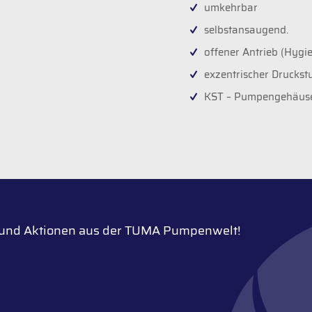
umkehrbar
selbstansaugend.
offener Antrieb (Hygi
exzentrischer Druckst
KST – Pumpengehäuse 
n und Aktionen aus der TUMA Pumpenwelt!