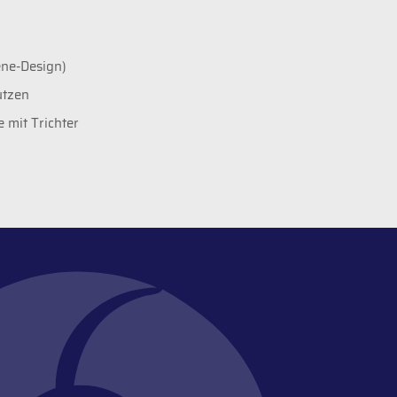
ene-Design)
utzen
mit Trichter