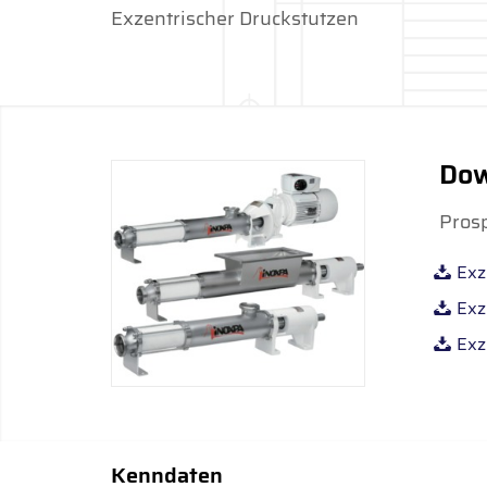
Exzentrischer Druckstutzen
Dow
Prosp
Exz
Exz
Exz
Kenndaten