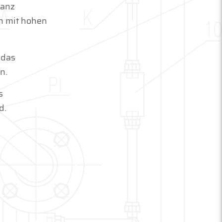
ganz
n mit hohen
 das
n.
s
d.