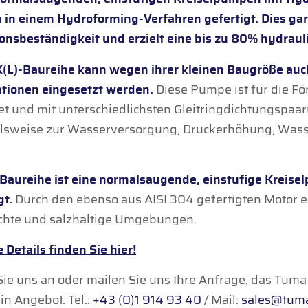
in einem Hydroforming-Verfahren gefertigt. Dies gar
onsbeständigkeit und erzielt eine bis zu 80% hydrauli
X(L)-Baureihe kann wegen ihrer kleinen Baugröße auc
ationen eingesetzt werden.
Diese Pumpe ist für die Fö
t und mit unterschiedlichsten Gleitringdichtungspaaru
elsweise zur Wasserversorgung, Druckerhöhung, Wass
-Baureihe ist eine normalsaugende, einstuﬁge Kreise
gt.
Durch den ebenso aus AISI 304 gefertigten Motor e
uchte und salzhaltige Umgebungen.
 Details finden Sie hier!
ie uns an oder mailen Sie uns Ihre Anfrage, das Tum
in Angebot. Tel.:
+43 (0)1 914 93 40
/ Mail:
sales@tum