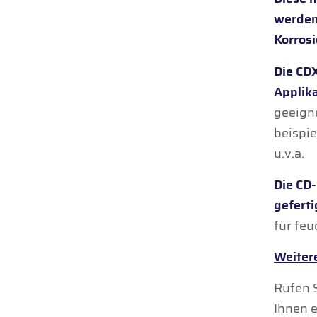
werden 
Korrosi
Die CD
Applik
geeigne
beispi
u.v.a.
Die CD
geferti
für fe
Weitere
Rufen S
Ihnen e