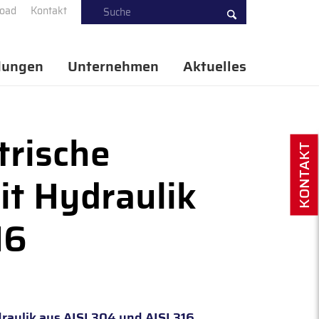
oad
Kontakt
ungen
Unternehmen
Aktuelles
trische
KONTAKT
t Hydraulik
16
aulik aus AISI 304 und AISI 316