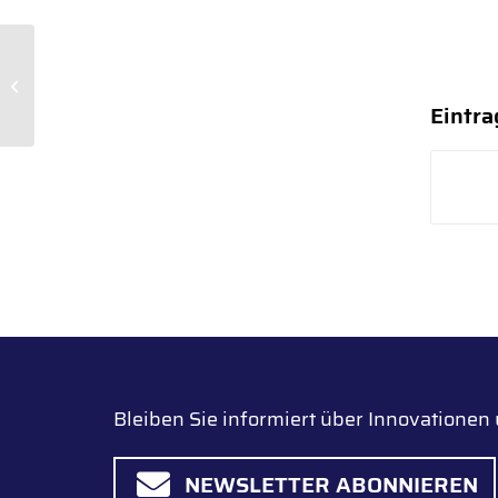
Flüssigkeitsring-
Vakuumpumpen von
SPECK – Produkt des
Eintra
Monats Juni
Bleiben Sie informiert über Innovatione
NEWSLETTER ABONNIEREN