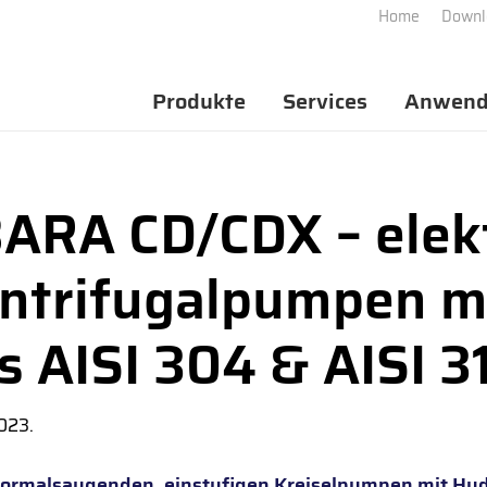
Home
Downl
Produkte
Services
Anwend
ARA CD/CDX – elek
ntrifugalpumpen mi
s AISI 304 & AISI 3
023.
normalsaugenden, einstuﬁgen Kreiselpumpen mit Hydr