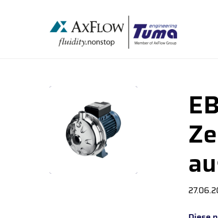
EB
Ze
au
27.06.2
Diese 